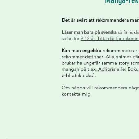
Manga-rek
Det är svårt att rekommendera man
Läser man bara på svenska
så finns 
sidan för
9-12 år. Titta där för rekom
Kan man engelska
rekommenderar ja
rekommendationer.
Alla animes dä
brukar ha ungefär samma story so
mangan på t.ex.
Adlibris
eller
Boku
bibliotek också.
Om någon vill rekommendera någon
kontakta mig.